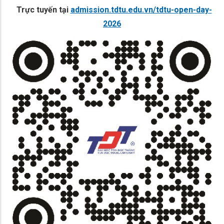
Trực tuyến tại
admission.tdtu.edu.vn/tdtu-open-day-
2026