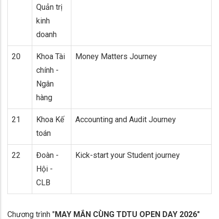
Quản trị
kinh
doanh
20
Khoa Tài
Money Matters Journey
chính -
Ngân
hàng
21
Khoa Kế
Accounting and Audit Journey
toán
22
Đoàn -
Kick-start your Student journey
Hội -
CLB
Chương trình "
MAY MẮN CÙNG TDTU OPEN DAY 2026"