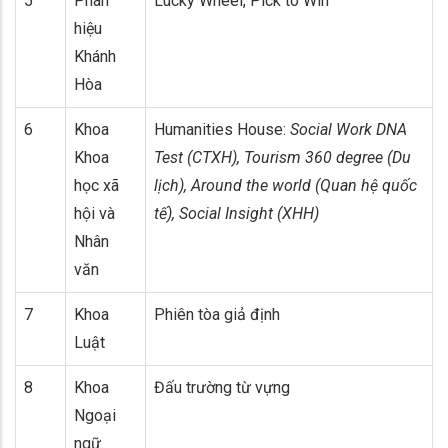
5
Phân
Lucky Wheel, Pick to Win
hiệu
Khánh
Hòa
6
Khoa
Humanities House:
Social Work DNA
Khoa
Test (CTXH), Tourism 360 degree (Du
học xã
lịch), Around the world (Quan hệ quốc
hội và
tế), Social Insight (XHH)
Nhân
văn
7
Khoa
Phiên tòa giả định
Luật
8
Khoa
Đấu trường từ vựng
Ngoại
ngữ