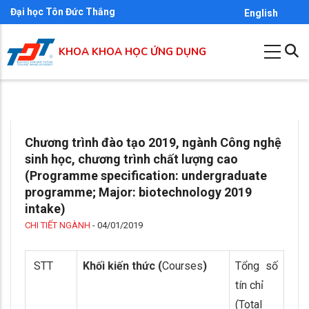
Nhảy
Đại học Tôn Đức Thắng
English
đến
nội
KHOA KHOA HỌC ỨNG DỤNG
dung
Chương trình đào tạo 2019, ngành Công nghệ
sinh học, chương trình chất lượng cao
(Programme specification: undergraduate
programme; Major: biotechnology 2019
intake)
CHI TIẾT NGÀNH
-
04/01/2019
STT
Khối kiến thức (
Courses
)
Tổng số
tín chỉ
(Total