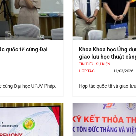
c quốc tế cùng Đại
Khoa Khoa học Ứng dụn
giao lưu học thuật cùn
TIN TỨC - SỰ KIỆN
HỢP TÁC
-
11/03/2026
 cùng Đại học UPJV Pháp.
Hợp tác quốc tế và giao lư