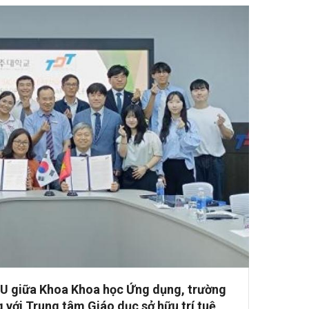
OU giữa Khoa Khoa học Ứng dụng, trường
với Trung tâm Giáo dục sở hữu trí tuệ,