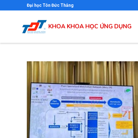
Nhảy
Đại học Tôn Đức Thắng
đến
nội
KHOA KHOA HỌC ỨNG DỤNG
dung