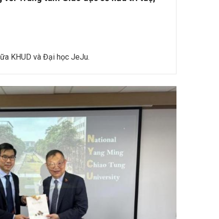
iữa KHUD và Đại học JeJu.