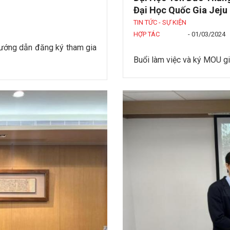
Đại Học Quốc Gia Jeju
TIN TỨC - SỰ KIỆN
HỢP TÁC
-
01/03/2024
hướng dẫn đăng ký tham gia
Buổi làm việc và ký MOU g