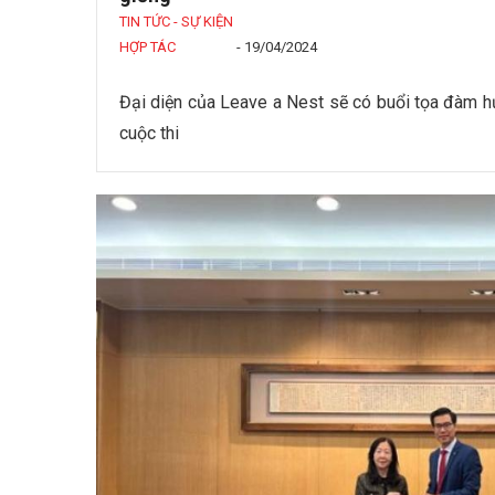
TIN TỨC - SỰ KIỆN
HỢP TÁC
-
19/04/2024
Đại diện của Leave a Nest sẽ có buổi tọa đàm 
cuộc thi