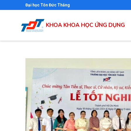
Nhảy
Đại học Tôn Đức Thắng
đến
nội
KHOA KHOA HỌC ỨNG DỤNG
dung