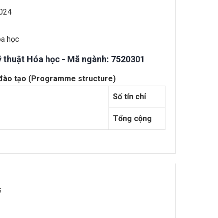
2024
óa học
ỹ thuật Hóa học - Mã ngành: 7520301
h đào tạo (Programme structure)
Số tín chỉ
Tổng cộng
5