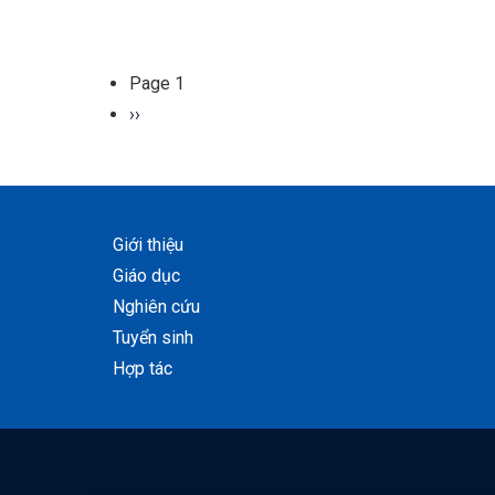
Page 1
Pagination
Next
››
page
Giới thiệu
Giáo dục
Nghiên cứu
Tuyển sinh
Hợp tác