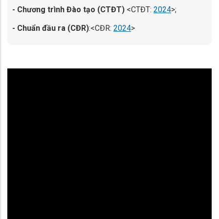
- Chương trình Đào tạo (CTĐT)
<CTĐT:
2024
>;
- Chuẩn đầu ra (CĐR)
:<CĐR:
2024
>