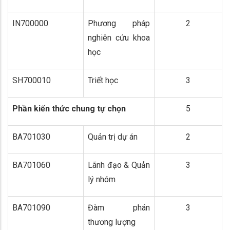
IN700000
Phương pháp
2
nghiên cứu khoa
học
SH700010
Triết học
3
Phần kiến thức chung tự chọn
5
BA701030
Quản trị dự án
2
BA701060
Lãnh đạo & Quản
3
lý nhóm
BA701090
Đàm phán
3
thương lượng