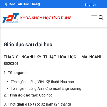
Nhảy
Đại học Tôn Đức Thắng
English
đến
nội
KHOA KHOA HỌC ỨNG DỤNG
dung
Giáo dục sau đại học
THẠC SĨ NGÀNH KỸ THUẬT HÓA HỌC - MÃ NGÀNH:
8520301
1. Tên ngành:
Tên ngành tiếng Việt: Kỹ thuật Hóa học
Tên ngành tiếng Anh: Chemical Engineering
2. Trình độ đào tạo:
Cao học
3. Thời gian đào tạo:
02 năm (24 tháng)