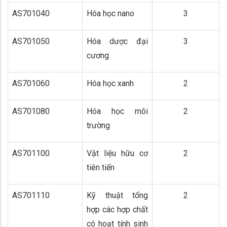
AS701040
Hóa học nano
3
AS701050
Hóa dược đại
3
cương
AS701060
Hóa học xanh
2
AS701080
Hóa học môi
2
trường
AS701100
Vật liệu hữu cơ
2
tiên tiến
AS701110
Kỹ thuật tổng
2
hợp các hợp chất
có hoạt tính sinh