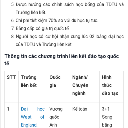
Được hưởng các chính sách học bổng của TDTU và
Trường liên kết.
Chi phí tiết kiệm 70% so với du học tự túc.
Bằng cấp có giá trị quốc tế.
Người học có cơ hội nhận cùng lúc 02 bằng đại học
của TDTU và Trường liên kết.
Thông tin các chương trình liên kết đào tạo quốc
tế
STT
Trường
Quốc
Ngành/
Hình
liên kết
gia
Chuyên
thức
ngành
đào tạo
1
Đại học
Vương
Kế toán
3+1
West of
quốc
Song
England,
Anh
bằng