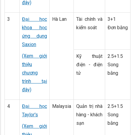
đây)
3
Đại học
Hà Lan
Tài chính và
3+1
khoa học
kiểm soát
Đơn bằng
ứng dụng
Saxion
(Xem giới
Kỹ thuật
2.5+1.5
thiệu
điện - điện
Song
chương
tử
bằng
trình tại
đây)
4
Đại học
Malaysia
Quản trị nhà
2.5+1.5
Taylor's
hàng - khách
Song
sạn
bằng
(Xem giới
thiệu