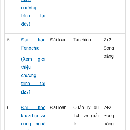
chương
trình tại
đây)
5
Đại học
Đài loan
Tài chính
2+2
Fengchia
Song
bằng
(Xem giới
thiệu
chương
trình tại
đây)
6
Đại học
Đài loan
Quản lý du
2+2
khoa học và
lịch và giải
Song
công nghệ
trí
bằng