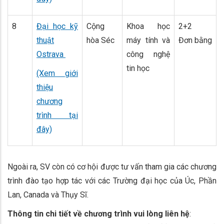
8
Đại học kỹ
Cộng
Khoa học
2+2
thuật
hòa Séc
máy tính và
Đơn bằng
Ostrava
công nghệ
tin học
(Xem giới
thiệu
chương
trình tại
đây)
Ngoài ra, SV còn có cơ hội được tư vấn tham gia các chương
trình đào tạo hợp tác với các Trường đại học của Úc, Phần
Lan, Canada và Thụy Sĩ.
Thông tin chi tiết về chương trình vui lòng liên hệ
: