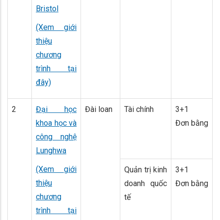
Bristol
(Xem giới
thiệu
chương
trình tại
đây)
2
Đại học
Đài loan
Tài chính
3+1
khoa học và
Đơn bằng
công nghệ
Lunghwa
(Xem giới
Quản trị kinh
3+1
thiệu
doanh quốc
Đơn bằng
chương
tế
trình tại