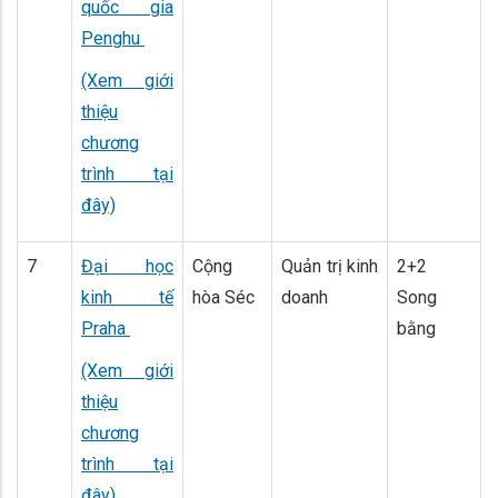
quốc gia
Penghu
(Xem giới
thiệu
chương
trình tại
đây)
7
Đại học
Cộng
Quản trị kinh
2+2
kinh tế
hòa Séc
doanh
Song
Praha
bằng
(Xem giới
thiệu
chương
trình tại
đây)