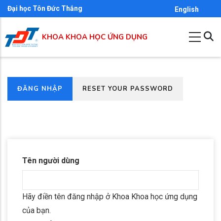
Nhảy
Đại học Tôn Đức Thắng
English
đến
nội
KHOA KHOA HỌC ỨNG DỤNG
dung
(TAB
ĐĂNG NHẬP
RESET YOUR PASSWORD
Primary
HOẠT
tabs
ĐỘNG)
Tên người dùng
Hãy điền tên đăng nhập ở Khoa Khoa học ứng dụng
của bạn.