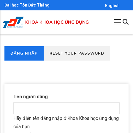
Nhảy
Đại học Tôn Đức Thắng
English
đến
nội
KHOA KHOA HỌC ỨNG DỤNG
dung
(TAB
ĐĂNG NHẬP
RESET YOUR PASSWORD
Primary
HOẠT
tabs
ĐỘNG)
Tên người dùng
Hãy điền tên đăng nhập ở Khoa Khoa học ứng dụng
của bạn.