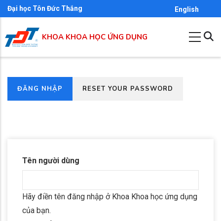
Nhảy
Đại học Tôn Đức Thắng
English
đến
nội
KHOA KHOA HỌC ỨNG DỤNG
dung
(TAB
ĐĂNG NHẬP
RESET YOUR PASSWORD
Primary
HOẠT
tabs
ĐỘNG)
Tên người dùng
Hãy điền tên đăng nhập ở Khoa Khoa học ứng dụng
của bạn.